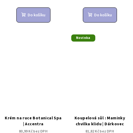
Do košíku
Do košíku
Novinka
Krém na ruce Botanical Spa
Koupelová sůl : Maminky
| Accentra
chvilka klidu | Dárkovec
80,99 Kč bez DPH
81,82 Kč bez DPH