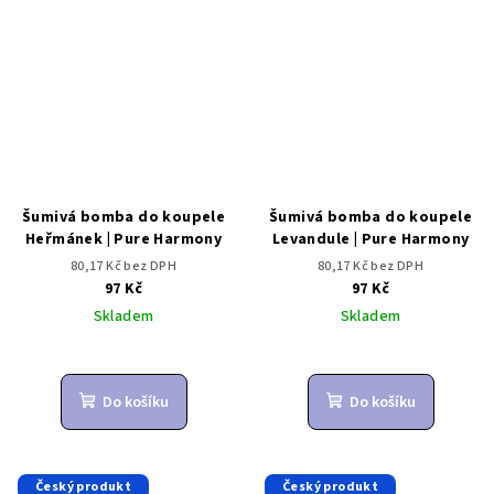
Šumivá bomba do koupele
Šumivá bomba do koupele
Heřmánek | Pure Harmony
Levandule | Pure Harmony
80,17 Kč bez DPH
80,17 Kč bez DPH
97 Kč
97 Kč
Skladem
Skladem
Do košíku
Do košíku
Český produkt
Český produkt