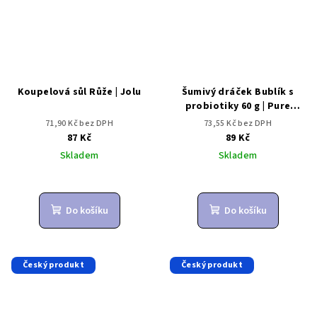
Koupelová sůl Růže | Jolu
Šumivý dráček Bublík s
probiotiky 60 g | Pure
Harmony
71,90 Kč bez DPH
73,55 Kč bez DPH
87 Kč
89 Kč
Skladem
Skladem
Do košíku
Do košíku
Český produkt
Český produkt