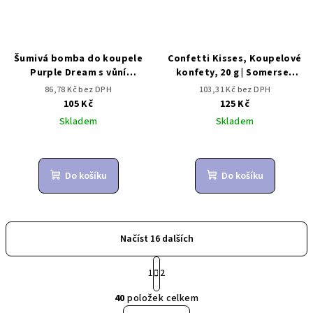
Šumivá bomba do koupele
Confetti Kisses, Koupelové
Purple Dream s vůní
konfety, 20 g | Somerset
sladkých ostružin
Toiletry
86,78 Kč bez DPH
103,31 Kč bez DPH
105 Kč
125 Kč
Skladem
Skladem
Do košíku
Do košíku
Načíst 16 dalších
S
1
2
t
O
r
40
položek celkem
á
v