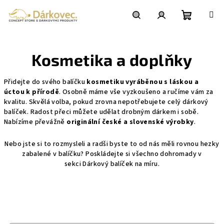
Přejít
na
obsah
Nákupní
Hledat
Přihlášení
Kosmetika a doplňky
košík
Přidejte do svého balíčku
kosmetiku vyráběnou s láskou a
úctou k přírodě
. Osobně máme vše vyzkoušeno a ručíme vám za
kvalitu. Skvělá volba, pokud zrovna nepotřebujete celý dárkový
balíček. Radost přeci můžete udělat drobným dárkem i sobě.
Nabízíme převážně
originální české a slovenské výrobky
.
Nebo jste si to rozmysleli a radši byste to od nás měli rovnou hezky
zabalené v balíčku? Poskládejte si všechno dohromady v
sekci
Dárkový balíček na míru
.