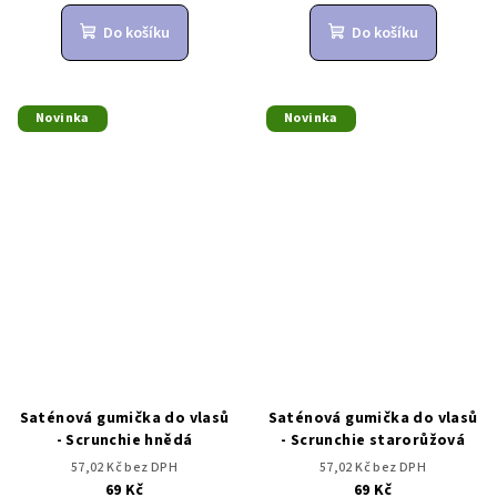
Do košíku
Do košíku
Novinka
Novinka
Saténová gumička do vlasů
Saténová gumička do vlasů
- Scrunchie hnědá
- Scrunchie starorůžová
57,02 Kč bez DPH
57,02 Kč bez DPH
69 Kč
69 Kč