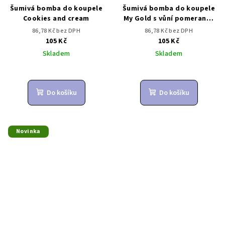
Šumivá bomba do koupele
Šumivá bomba do koupele
Cookies and cream
My Gold s vůní pomerančů
a skořice
86,78 Kč bez DPH
86,78 Kč bez DPH
105 Kč
105 Kč
Skladem
Skladem
Do košíku
Do košíku
Novinka