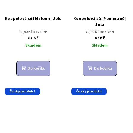
Koupelová sůl Meloun | Jolu
Koupelová sůl Pomeranč |
Jolu
71,90 Kč bez DPH
71,90 Kč bez DPH
87 Kč
87 Kč
Skladem
Skladem
Do košíku
Do košíku
Český produkt
Český produkt