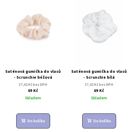
p
u
i
k
s
t
p
ů
r
o
d
u
k
Saténová gumička do vlasů
Saténová gumička do vlasů
t
- Scrunchie béžová
- Scrunchie bílá
ů
57,02 Kč bez DPH
57,02 Kč bez DPH
69 Kč
69 Kč
Skladem
Skladem
Do košíku
Do košíku