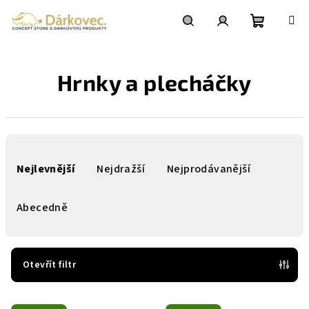
Přejít
na
obsah
Nákupní
Hledat
Přihlášení
Hrnky a plecháčky
košík
Ř
a
Nejlevnější
Nejdražší
Nejprodávanější
z
e
Abecedně
n
í
p
Otevřít filtr
r
V
o