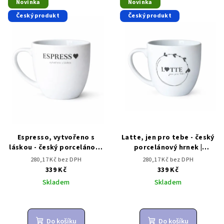
Novinka
Novinka
ý
d
Český produkt
Český produkt
p
u
i
k
s
t
p
ů
r
o
d
u
k
Espresso, vytvořeno s
Latte, jen pro tebe - český
t
láskou - český porcelánový
porcelánový hrnek |
hrnek | Dárkovec
Dárkovec
ů
280,17 Kč bez DPH
280,17 Kč bez DPH
339 Kč
339 Kč
Skladem
Skladem
Do košíku
Do košíku