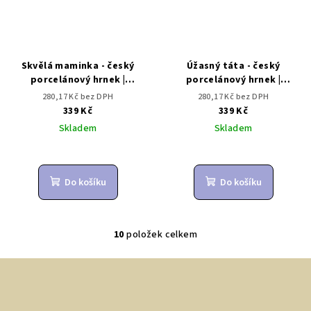
Skvělá maminka - český
Úžasný táta - český
porcelánový hrnek |
porcelánový hrnek |
Dárkovec
Dárkovec
280,17 Kč bez DPH
280,17 Kč bez DPH
339 Kč
339 Kč
Skladem
Skladem
Do košíku
Do košíku
10
položek celkem
O
v
Z
l
á
á
p
d