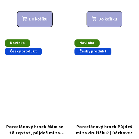
Do košíku
Do košíku
Novinka
Novinka
Český produkt
Český produkt
Porcelánový hrnek Mám se
Porcelánový hrnek Půjdeš
tě zeptat, půjdeš mi za
mi za družičku? | Dárkovec