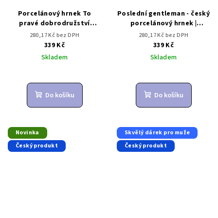
Porcelánový hrnek To
Poslední gentleman - český
pravé dobrodružství
porcelánový hrnek |
začíná právě teď. Vítej na
Dárkovec
280,17 Kč bez DPH
280,17 Kč bez DPH
světě! | Dárkovec
339 Kč
339 Kč
Skladem
Skladem
Do košíku
Do košíku
Novinka
Skvělý dárek pro muže
Český produkt
Český produkt