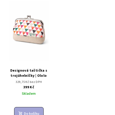
ý
d
p
u
i
k
s
t
p
ů
r
o
d
u
k
Designová taštička s
t
trojúhelníčky | Ololo
ů
329,75 Kč bez DPH
399 Kč
Skladem
Do košíku