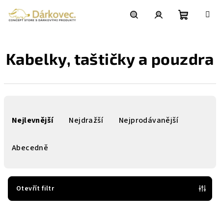
Přejít
na
obsah
Nákupní
Hledat
Přihlášení
Kabelky, taštičky a pouzdra
košík
Ř
a
Nejlevnější
Nejdražší
Nejprodávanější
z
e
Abecedně
n
í
p
Otevřít filtr
r
V
o