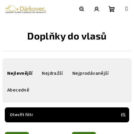
Přejít
na
obsah
Nákupní
Hledat
Přihlášení
Doplňky do vlasů
košík
Ř
a
Nejlevnější
Nejdražší
Nejprodávanější
z
e
Abecedně
n
í
p
Otevřít filtr
r
V
o