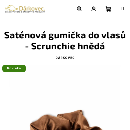
Přejít
na
obsah
Nákupní
Hledat
Přihlášení
Saténová gumička do vlasů
košík
- Scrunchie hnědá
DÁRKOVEC
Novinka