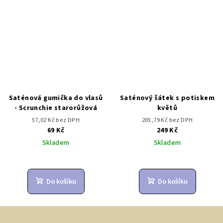
Saténová gumička do vlasů
Saténový šátek s potiskem
- Scrunchie starorůžová
květů
57,02 Kč bez DPH
205,79 Kč bez DPH
69 Kč
249 Kč
Skladem
Skladem
Do košíku
Do košíku
Z