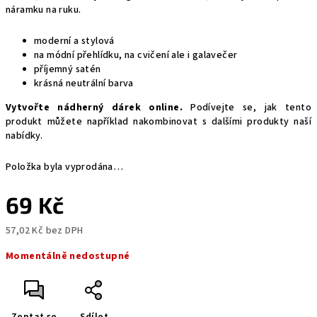
náramku na ruku.
moderní a stylová
na módní přehlídku, na cvičení ale i galavečer
příjemný satén
krásná neutrální barva
Vytvořte nádherný dárek online.
Podívejte se, jak tento
produkt můžete například nakombinovat s dalšími produkty naší
nabídky.
Položka byla vyprodána…
69 Kč
57,02 Kč bez DPH
Měrná
Momentálně nedostupné
cena:
Zeptat se
Sdílet