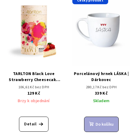
Český produkt
TARLTON Black Love
Porcelánový hrnek LÁSKA |
Strawberry Cheesecake
Dárkovec
sypaný čaj 100 g
106,61 Kč bez DPH
280,17 Kč bez DPH
129 Kč
339 Kč
Brzy k objednání
Skladem
Detail
Do košíku