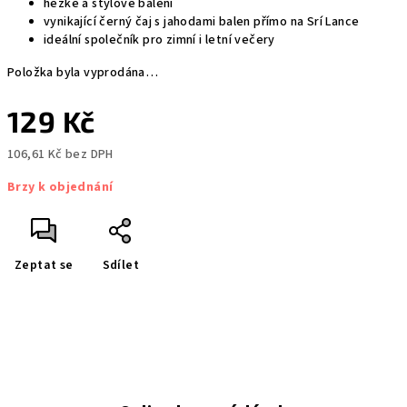
hezké a stylové balení
vynikající černý čaj s jahodami balen přímo na Srí Lance
ideální společník pro zimní i letní večery
Položka byla vyprodána…
129 Kč
106,61 Kč bez DPH
Měrná
Brzy k objednání
cena:
Zeptat se
Sdílet