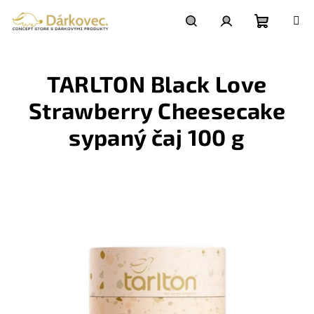
Přejít
na
obsah
Nákupní
Hledat
Přihlášení
TARLTON Black Love
košík
Strawberry Cheesecake
sypaný čaj 100 g