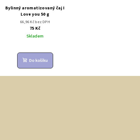
Bylinný aromatizovaný čaj I
Love you 50 g
66,96 Kč bez DPH
75 Kč
Skladem
Do košíku
Z
á
p
a
t
í