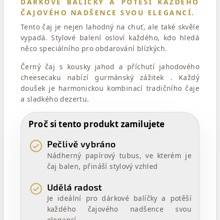
DÁRKOVÉ BALÍČKY A POTĚŠÍ KAŽDÉHO
ČAJOVÉHO NADŠENCE SVOU ELEGANCÍ.
Tento čaj je nejen lahodný na chuť, ale také skvěle
vypadá. Stylové balení osloví každého, kdo hledá
něco speciálního pro obdarování blízkých.
Černý čaj s kousky jahod a příchutí jahodového
cheesecaku nabízí gurmánský zážitek . Každý
doušek je harmonickou kombinací tradičního čaje
a sladkého dezertu.
Proč si tento produkt zamilujete
Pečlivě vybráno
Nádherný papírový tubus, ve kterém je
čaj balen, přináší stylový vzhled
Udělá radost
Je ideální pro dárkové balíčky a potěší
každého čajového nadšence svou
elegancí