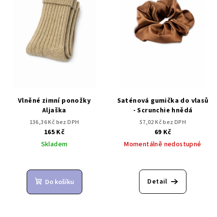
Vlněné zimní ponožky
Saténová gumička do vlasů
Aljaška
- Scrunchie hnědá
136,36 Kč bez DPH
57,02 Kč bez DPH
165 Kč
69 Kč
Skladem
Momentálně nedostupné
Detail
Do košíku