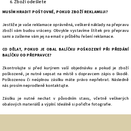
Zboží odešlete
MUSÍM HRADIT POŠTOVNÉ, POKUD ZBOŽÍ REKLAMUJI?
Jestliže je vaše reklamace oprávněná, veškeré náklady na přepravu
zboží vám budou vráceny. Obvykle vystavíme štítek pro přepravu
sami a zašleme vám jej na email v průběhu řešení reklamace.
CO DĚLAT, POKUD JE OBAL BALÍČKU POŠKOZENÝ PŘI PŘEDÁNÍ
BALÍČKU OD PŘEPRAVCE?
Zkontrolujte si před kurýrem vaší objednávku a pokud je zboží
poškozené, je nutné sepsat na místě s dopravcem zápis o škodě.
Poškozenou či neúplnou zásilku máte právo nepřebrat. Následně
nás prosím neprodleně kontaktujte.
Zásilku je nutné nechat v původním stavu, včetně veškerých
obalových materiálů a výplní. Ideálně si pořiďte fotografie.
Z
á