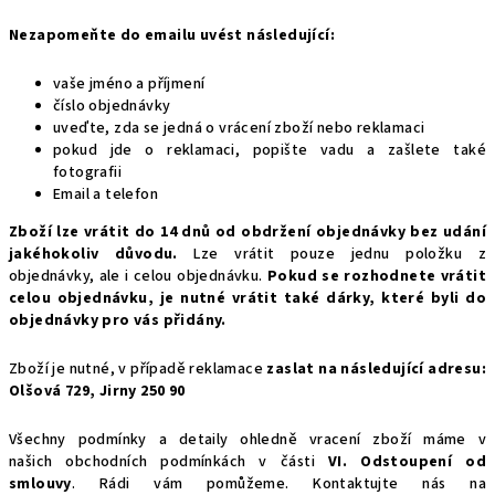
Nezapomeňte do emailu uvést následující:
vaše jméno a příjmení
číslo objednávky
uveďte, zda se jedná o vrácení zboží nebo reklamaci
pokud jde o reklamaci, popište vadu a zašlete také
fotografii
Email a telefon
Z
boží lze vrátit do 14 dnů od obdržení objednávky bez udání
jakéhokoliv důvodu.
Lze vrátit pouze jednu položku z
objednávky, ale i celou objednávku.
Pokud se rozhodnete vrátit
celou objednávku, je nutné vrátit také dárky, které byli do
objednávky pro vás přidány.
Zboží je nutné, v případě reklamace
zaslat na následující adresu:
Olšová 729, Jirny 250 90
Všechny podmínky a detaily ohledně vracení zboží máme v
našich
obchodních podmínkách v části
VI. Odstoupení od
smlouvy
. Rádi vám pomůžeme. Kontaktujte nás na