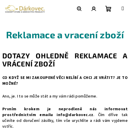
Přejít
na
obsah
Nákupní
Hledat
Přihlášení
Reklamace a vracení zboží
košík
DOTAZY OHLEDNĚ REKLAMACE A
VRÁCENÍ ZBOŽÍ
CO KDYŽ SE MI ZAKOUPENÉ VĚCI NELÍBÍ A CHCI JE VRÁTIT? JE TO
MOŽNÉ?
Ano, je. I to se může stát a my vám rádi pomůžeme.
Prvním krokem je neprodleně nás informovat
prostřednictvím emailu info@darkovec.cz
. Čím dříve tak
učiníte od doručení zásilky, tím vše urychlíte a rádi vám vyjdeme
vstříc.