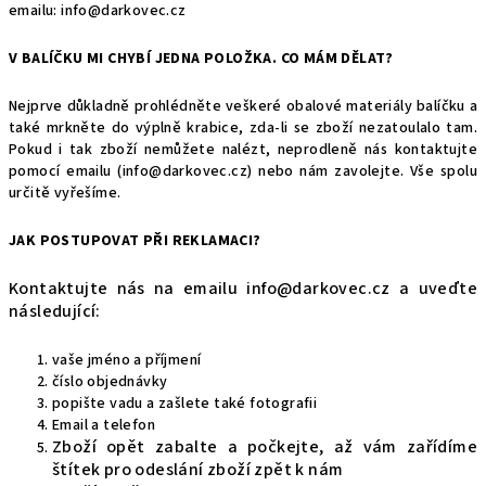
emailu:
info@darkovec.cz
V BALÍČKU MI CHYBÍ JEDNA POLOŽKA. CO MÁM DĚLAT?
Nejprve důkladně prohlédněte veškeré obalové materiály balíčku a
také mrkněte do výplně krabice, zda-li se zboží nezatoulalo tam.
Pokud i tak zboží nemůžete nalézt, neprodleně nás kontaktujte
pomocí emailu (
info@darkovec.cz
) nebo nám zavolejte. Vše spolu
určitě vyřešíme.
JAK POSTUPOVAT PŘI REKLAMACI?
Kontaktujte nás na emailu
info@darkovec.cz
a uveďte
následující:
vaše jméno a příjmení
číslo objednávky
popište vadu a zašlete také fotografii
Email a telefon
Zboží opět zabalte a počkejte, až vám zařídíme
štítek pro odeslání zboží zpět k nám