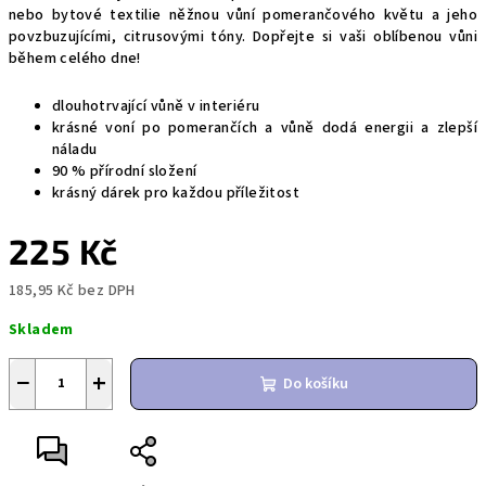
nebo bytové textilie něžnou vůní pomerančového květu a jeho
povzbuzujícími, citrusovými tóny. Dopřejte si vaši oblíbenou vůni
během celého dne!
dlouhotrvající vůně v interiéru
krásné voní po pomerančích a vůně dodá energii a zlepší
náladu
90 % přírodní složení
krásný dárek pro každou příležitost
225 Kč
185,95 Kč bez DPH
Měrná
Skladem
cena:
−
+
Do košíku