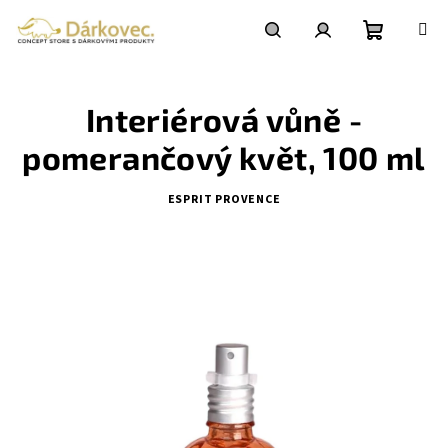
Přejít
na
obsah
Nákupní
Hledat
Přihlášení
Interiérová vůně -
košík
pomerančový květ, 100 ml
ESPRIT PROVENCE