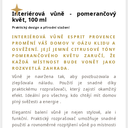
Interiérová vůně - pomerančový
květ, 100 ml
Praktický design a přírodní složení
INTERIÉROVÁ VŮNĚ ESPRIT PROVENCE
PROMĚNÍ VÁŠ DOMOV V OÁZU KLIDU A
OSVĚŽENÍ. JEJÍ JEMNÉ CITRUSOVÉ TÓNY
POMERANČOVÉHO KVĚTU ZARUČÍ, ŽE
KAŽDÁ MÍSTNOST BUDE VONĚT JAKO
ROZKVETLÁ ZAHRADA.
Vůně je navržena tak, aby povzbuzovala a
zlepšovala náladu. Použití je snadné díky
praktickému rozprašovači, který zajistí okamžitý
efekt. Ideální pro všechny, kdo chtějí mít domov
plný svěžesti a energie .
Elegantní balení vůně je nejen stylové, ale i
funkční. Praktický rozprašovač umožňuje snadné
použití a rovnoměrné rozptýlení vůně po místnosti