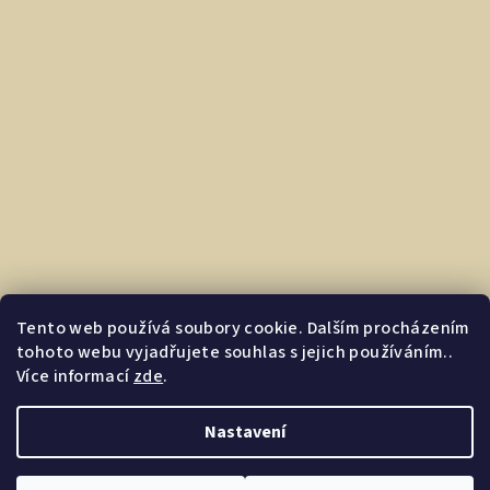
Tento web používá soubory cookie. Dalším procházením
tohoto webu vyjadřujete souhlas s jejich používáním..
Více informací
zde
.
Nastavení
Copyright 2026
Dárkovec.cz | Darkyprofirmu.cz
. Všechna
práva vyhrazena.