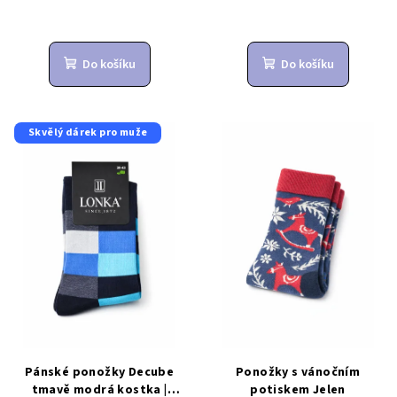
Do košíku
Do košíku
Skvělý dárek pro muže
Pánské ponožky Decube
Ponožky s vánočním
tmavě modrá kostka |
potiskem Jelen