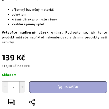
příjemný bavlněný materiál
volný lem
krásný dárek pro muže i ženy
kvalitní a jemný úplet
Vytvořte nádherný dárek online.
Podívejte se, jak tento
produkt můžete například nakombinovat s dalšími produkty naší
nabídky.
139 Kč
114,88 Kč bez DPH
Měrná
Skladem
cena:
−
+
Do košíku