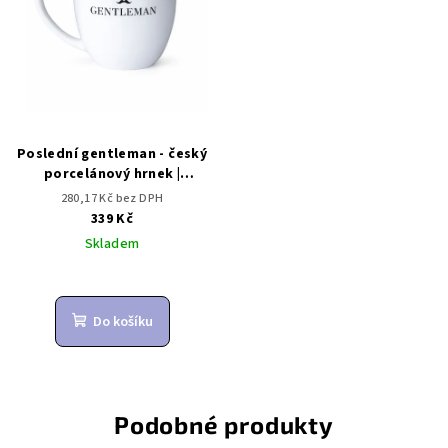
Poslední gentleman - český
porcelánový hrnek |
Dárkovec
280,17 Kč bez DPH
339 Kč
Skladem
Do košíku
Podobné produkty