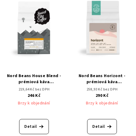
r
p
o
i
d
s
u
p
k
r
t
o
ů
d
u
k
Nord Beans House Blend -
Nord Beans Horizont -
t
prémiová káva
prémiová káva
Brazílie/Vietnam 250 g
Brazílie/Kamerun 250 g
ů
219,64 Kč bez DPH
258,93 Kč bez DPH
246 Kč
290 Kč
Brzy k objednání
Brzy k objednání
Detail
Detail