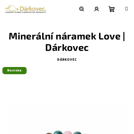
Přejít
na
obsah
Nákupní
Hledat
Přihlášení
Minerální náramek Love |
košík
Dárkovec
DÁRKOVEC
Novinka