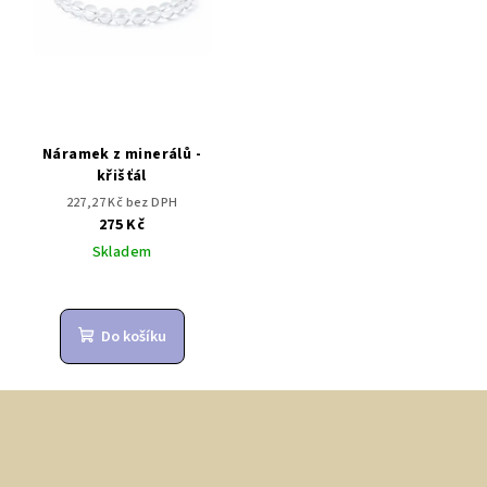
Náramek z minerálů -
křišťál
227,27 Kč bez DPH
275 Kč
Skladem
Do košíku
Z
á
p