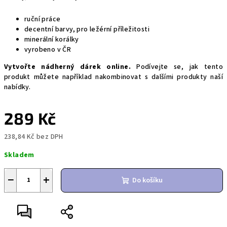
ruční práce
decentní barvy, pro ležérní příležitosti
minerální korálky
vyrobeno v ČR
Vytvořte nádherný dárek online.
Podívejte se, jak tento
produkt můžete například nakombinovat s dalšími produkty naší
nabídky.
289 Kč
238,84 Kč bez DPH
Měrná
Skladem
cena:
−
+
Do košíku