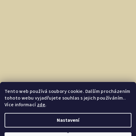
Tento web používá soubory cookie. Dalším procházením
tohoto webu vyjadřujete souhlas s jejich používáním..
Více informací
zde
.
Nastavení
Copyright 2026
Dárkovec.cz | Darkyprofirmu.cz
. Všechna
práva vyhrazena.