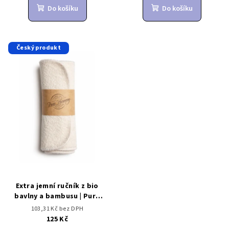
Do košíku
Do košíku
Český produkt
Extra jemní ručník z bio
bavlny a bambusu | Pure
Harmony
103,31 Kč bez DPH
125 Kč