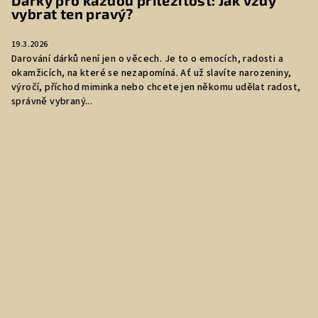
Dárky pro každou příležitost: Jak vždy
vybrat ten pravý?
19.3.2026
Darování dárků není jen o věcech. Je to o emocích, radosti a
okamžicích, na které se nezapomíná. Ať už slavíte narozeniny,
výročí, příchod miminka nebo chcete jen někomu udělat radost,
správně vybraný...