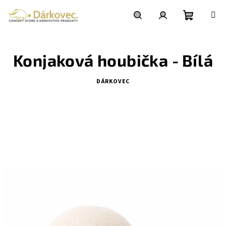
Přejít
na
obsah
Nákupní
Hledat
Přihlášení
Konjaková houbička - Bílá
košík
DÁRKOVEC