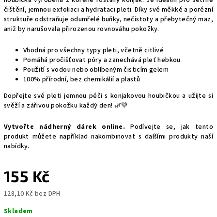
čištění, jemnou exfoliaci a hydrataci pleti. Díky své měkké a porézní
struktuře odstraňuje odumřelé buňky, nečistoty a přebytečný maz,
aniž by narušovala přirozenou rovnováhu pokožky.
Vhodná pro všechny typy pleti, včetně citlivé
Pomáhá pročišťovat póry a zanechává pleť hebkou
Použití s vodou nebo oblíbeným čisticím gelem
100% přírodní, bez chemikálií a plastů
Dopřejte své pleti jemnou péči s konjakovou houbičkou a užijte si
svěží a zářivou pokožku každý den! 🌿💚
Vytvořte nádherný dárek online.
Podívejte se, jak tento
produkt můžete například nakombinovat s dalšími produkty naší
nabídky.
155 Kč
128,10 Kč bez DPH
Měrná
Skladem
cena: