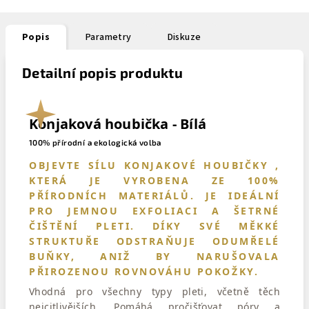
Popis
Parametry
Diskuze
Detailní popis produktu
Konjaková houbička - Bílá
100% přírodní a ekologická volba
OBJEVTE SÍLU KONJAKOVÉ HOUBIČKY ,
KTERÁ JE VYROBENA ZE 100%
PŘÍRODNÍCH MATERIÁLŮ. JE IDEÁLNÍ
PRO JEMNOU EXFOLIACI A ŠETRNÉ
ČIŠTĚNÍ PLETI. DÍKY SVÉ MĚKKÉ
STRUKTUŘE ODSTRAŇUJE ODUMŘELÉ
BUŇKY, ANIŽ BY NARUŠOVALA
PŘIROZENOU ROVNOVÁHU POKOŽKY.
Vhodná pro všechny typy pleti, včetně těch
nejcitlivějších. Pomáhá pročišťovat póry a