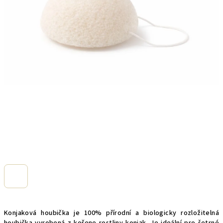
Konjaková houbička je 100% přírodní a biologicky rozložitelná
houbička vyrobená z kořene rostliny konjak. Je ideální pro šetrné