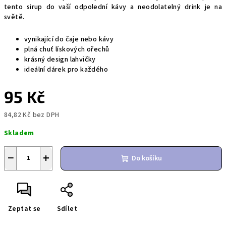
tento sirup do vaší odpolední kávy a neodolatelný drink je na
světě.
vynikající do čaje nebo kávy
plná chuť lískových ořechů
krásný design lahvičky
ideální dárek pro každého
95 Kč
84,82 Kč bez DPH
Měrná
Skladem
cena:
−
+
Do košíku
Zeptat se
Sdílet