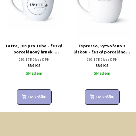
Latte, jen pro tebe - český
Espresso, vytvořeno s
porcelánový hrnek |
láskou - český porcelánový
Dárkovec
hrnek | Dárkovec
280,17 Kč bez DPH
280,17 Kč bez DPH
339 Kč
339 Kč
Skladem
Skladem
Do košíku
Do košíku
Z
á
p