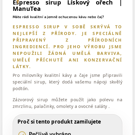
Espresso sirup Lískový ořech |
ManuTea
Máte rádi kvalitní a jemně ochucenou kávu nebo čaj?
ESPRESSO SIRUP V SOBĚ SKRÝVÁ TO
NEJLEPŠÍ Z PŘÍRODY. JE SPECIÁLNĚ
PŘIPRAVENÝ Z PŘÍRODNÍCH
INGREDIENCÍ. PRO JEHO VÝROBU JSME
NEPOUŽILI ŽÁDNÁ UMĚLÁ BARVIVA,
UMĚLÉ PŘÍCHUTĚ ANI KONZERVAČNÍ
LÁTKY.
Pro milovníky kvalitní kávy a čaje jsme připravili
speciální sirup, který dodá vašemu nápoji skvělý
podtón.
Zázvorový sirup můžete použít jako polevu na
zmrzlinu, palačinky, omolety a ovocné saláty .
Proč si tento produkt zamilujete
Pečlivě vybráno