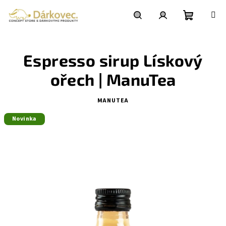
Přejít
na
obsah
Nákupní
Hledat
Přihlášení
Espresso sirup Lískový
košík
ořech | ManuTea
MANUTEA
Novinka