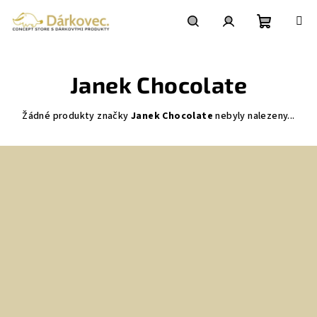
Přejít
na
obsah
Nákupní
Hledat
Přihlášení
Janek Chocolate
košík
Žádné produkty značky
Janek Chocolate
nebyly nalezeny...
Z
á
p
a
t
í