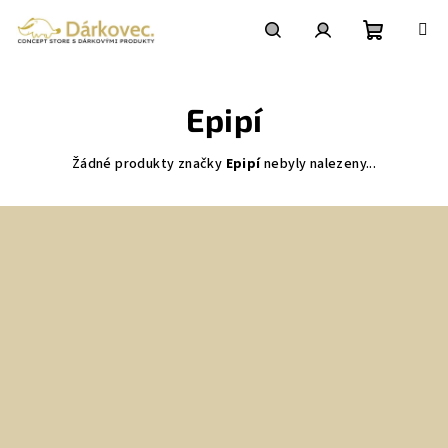
Přejít
na
obsah
Nákupní
Hledat
Přihlášení
Epipí
košík
Žádné produkty značky
Epipí
nebyly nalezeny...
Z
á
p
a
t
í