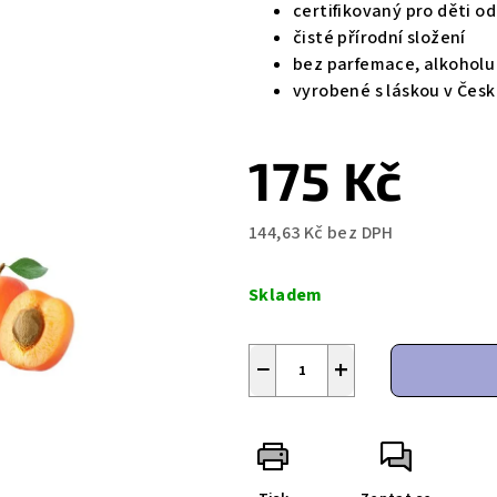
certifikovaný pro děti o
čisté přírodní složení
bez parfemace, alkoholu
vyrobené s láskou v Česk
175 Kč
144,63 Kč bez DPH
Měrná
cena:
Skladem
−
+