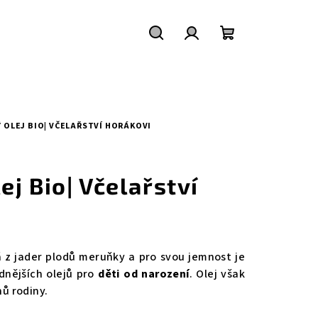
Hledat
Přihlášení
Nákupní
košík
OLEJ BIO| VČELAŘSTVÍ HORÁKOVI
j Bio| Včelařství
á z jader plodů meruňky a pro svou jemnost je
dnějších olejů pro
děti od narození
. Olej však
nů rodiny.