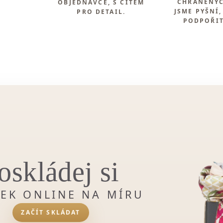
CHRÁNĚNÝC
.
OBJEDNÁVCE, S CITEM
JSME PYŠNÍ,
PRO DETAIL.
PODPOŘIT.
oskládej si
ČEK ONLINE NA MÍRU
ZAČÍT SKLÁDAT