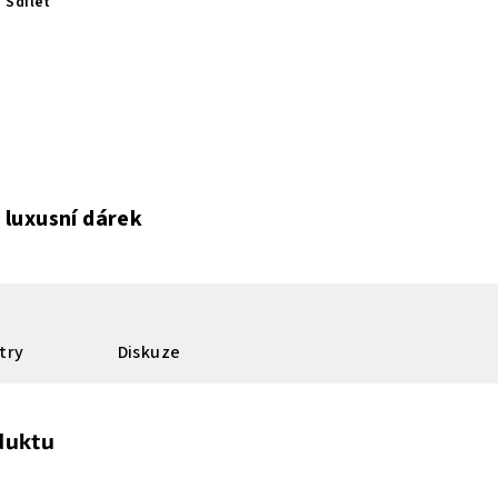
Sdílet
 luxusní dárek
try
Diskuze
duktu