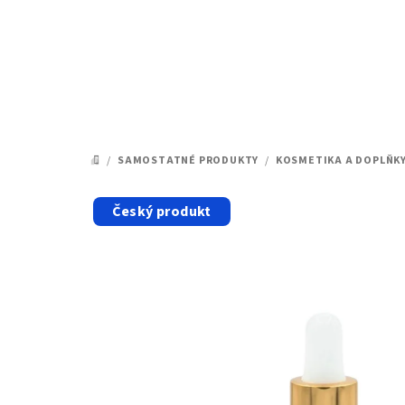
Přejít
na
obsah
/
SAMOSTATNÉ PRODUKTY
/
KOSMETIKA A DOPLŇK
DOMŮ
Český produkt