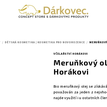
Y
/
DĚTSKÁ KOSMETIKA | KOSMETIKA PRO NOVOROZENCE
/
MERUŇKOVÝ 
VČELAŘSTVÍ HORÁKOVI
Meruňkový ole
Horákovi
Bio meruňkový olej se získáv
považován za jeden z nejvho
najde využití i u ostatních čle