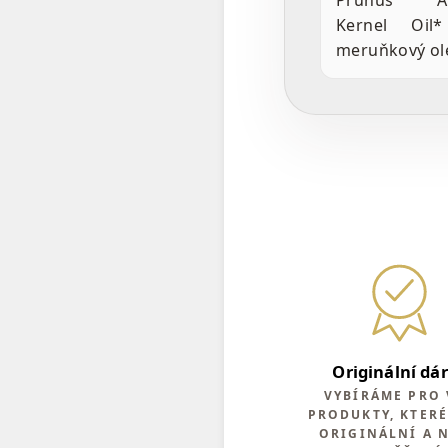
Prunus Ar
Kernel Oil
meruňkový ole
Originální dá
VYBÍRÁME PRO 
PRODUKTY, KTERÉ
ORIGINÁLNÍ A 