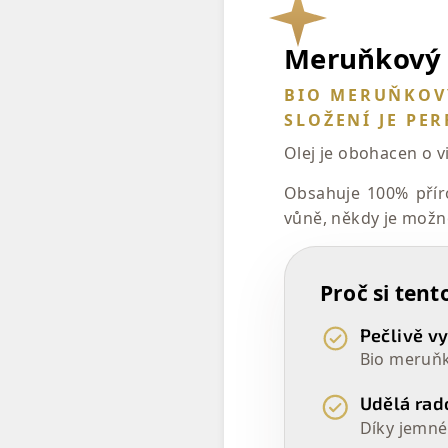
Meruňkový o
BIO MERUŇKOVÝ
SLOŽENÍ JE PE
Olej je obohacen o v
Obsahuje 100% příro
vůně, někdy je mož
Proč si tent
Pečlivě v
Bio meruňko
Udělá rad
Díky jemném