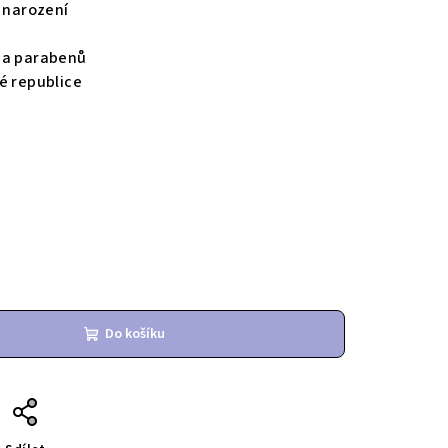
d narození
 a parabenů
é republice
Do košíku