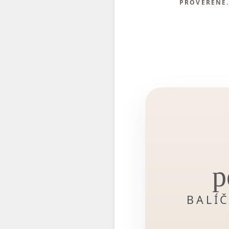
PROVĚŘENÉ
p
BALÍ