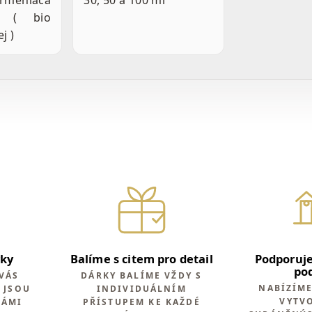
meniaca
30, 50 a 100 ml
* ( bio
j )
rky
Balíme s citem pro detail
Podporuje
po
VÁS
DÁRKY BALÍME VŽDY S
NABÍZÍM
 JSOU
INDIVIDUÁLNÍM
VYTV
NÁMI
PŘÍSTUPEM KE KAŽDÉ