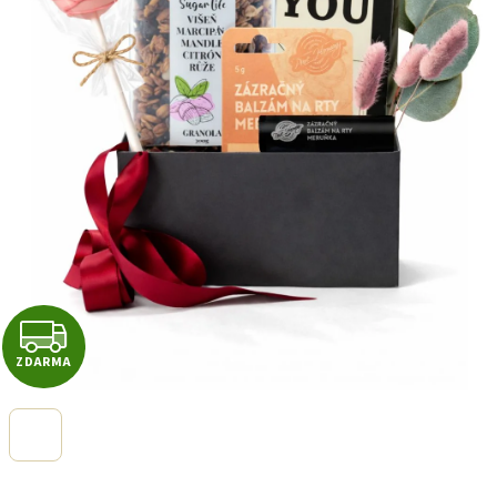
Z
ZDARMA
D
A
R