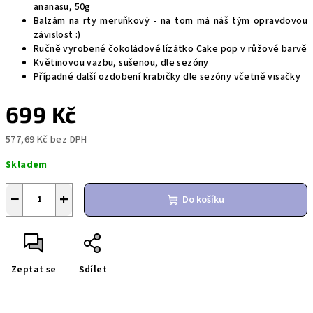
ananasu, 50g
Balzám na rty meruňkový - na tom má náš tým opravdovou
závislost :)
Ručně vyrobené čokoládové lízátko Cake pop v růžové barvě
Květinovou vazbu, sušenou, dle sezóny
Případné další ozdobení krabičky dle sezóny včetně visačky
699 Kč
577,69 Kč bez DPH
Měrná
Skladem
cena:
−
+
Do košíku
Zeptat se
Sdílet