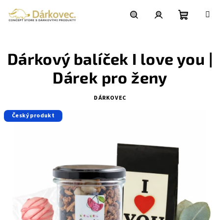
Přejít
na
obsah
Nákupní
Hledat
Přihlášení
Dárkový balíček I love you |
košík
Dárek pro ženy
DÁRKOVEC
Český produkt