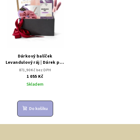
Dárkový balíček
Levandulový ráj | Dárek pro
ženy
871,90 Kč bez DPH
1 055 Kč
Skladem
Do košíku
Z
á