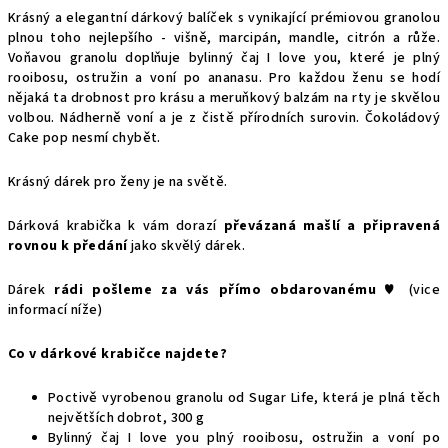
M
Krásný a elegantní dárkový balíček s vynikající prémiovou granolou
plnou toho nejlepšího - višně, marcipán, mandle, citrón a růže.
A
Voňavou granolu doplňuje bylinný čaj I love you, které je plný
rooibosu, ostružin a voní po ananasu. Pro každou ženu se hodí
nějaká ta drobnost pro krásu a meruňkový balzám na rty je skvělou
volbou. Nádherně voní a je z čistě přírodních surovin. Čokoládový
Cake pop nesmí chybět.
Krásný dárek pro ženy je na světě.
Dárková krabička k vám dorazí
převázaná mašlí a připravená
rovnou k předání
jako skvělý dárek.
Dárek
rádi pošleme za vás přímo obdarovanému ♥
(vice
informací níže)
Co v dárkové krabičce najdete?
Poctivě vyrobenou granolu od Sugar Life, která je plná těch
největších dobrot, 300 g
Bylinný čaj I love you plný rooibosu, ostružin a voní po