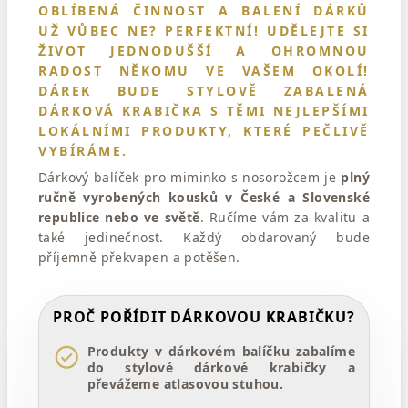
OBLÍBENÁ ČINNOST A BALENÍ DÁRKŮ
UŽ VŮBEC NE? PERFEKTNÍ!
UDĚLEJTE SI
ŽIVOT JEDNODUŠŠÍ
A OHROMNOU
RADOST NĚKOMU VE VAŠEM OKOLÍ!
DÁREK BUDE STYLOVĚ ZABALENÁ
DÁRKOVÁ KRABIČKA S TĚMI NEJLEPŠÍMI
LOKÁLNÍMI PRODUKTY
, KTERÉ PEČLIVĚ
VYBÍRÁME.
Dárkový balíček pro miminko s nosorožcem je
plný
ručně vyrobených kousků v České a Slovenské
republice nebo ve světě
. Ručíme vám za kvalitu a
také jedinečnost. Každý obdarovaný bude
příjemně překvapen a potěšen.
PROČ POŘÍDIT DÁRKOVOU KRABIČKU?
Produkty v dárkovém balíčku zabalíme
do stylové dárkové krabičky a
převážeme atlasovou stuhou.