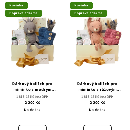
Novinka
Novinka
Doprava zdarma
Doprava zdarma
Dárkový balíček pro
Dárkový balíček pro
miminko s modrým
miminko s růžovým
zajíčkem | Dárek pro
zajíčkem | Dárek pro
1 818,18 Kč bez DPH
1 818,18 Kč bez DPH
miminko
miminko
2 200 Kč
2 200 Kč
Na dotaz
Na dotaz