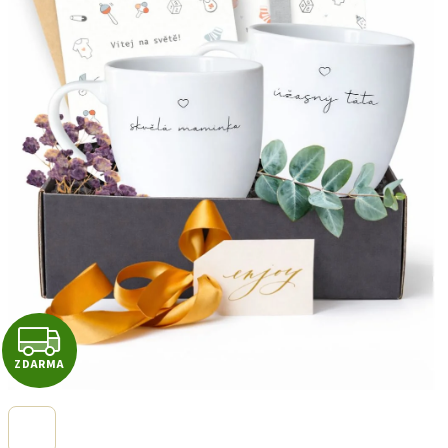
Z
ZDARMA
D
A