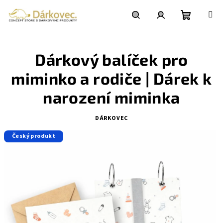
Přejít
na
obsah
Nákupní
Hledat
Přihlášení
Dárkový balíček pro
košík
miminko a rodiče | Dárek k
narození miminka
DÁRKOVEC
Český produkt