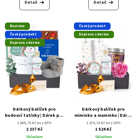
Detail
Detail
Novinka
Český produkt
Český produkt
Doprava zdarma
Doprava zdarma
Dárkový balíček pro
Dárkový balíček pro
budoucí tatínky | Dárek pro
miminko a maminku | Dárek
novopečeného tatínka
pro miminko
1 848,76 Kč bez DPH
1 259,50 Kč bez DPH
2 237 Kč
1 524 Kč
Skladem
Skladem