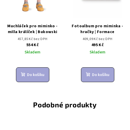
Muchláček pro miminko -
Fotoalbum pro miminka -
milla králíček | Bukowski
hračky | Formace
457,85 Kč bez DPH
409,09 Kč bez DPH
554 Kč
495 Kč
Skladem
Skladem
Do košíku
Do košíku
Podobné produkty