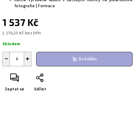
fotografie | Formace
1 537 Kč
1 270,25 Kč bez DPH
Měrná
Skladem
cena:
−
+
Do košíku
Zeptat se
Sdílet