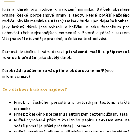
R
Krásný dárek pro rodiče k narození miminka. Balíček obsahuje
M
krásné české porcelánové hrnky s texty, které potěší každého
rodiče. Skvěla maminka a úžasný tatínek budou jen dojetím koukat,
jaký krásný dárek jste vybrali. V balíčku je také fotoalbum pro
A
uchování těch nejcennějších momentů v životě a přání s textem
Vítej na světe (uvnitř je prázdné, a čeká na text od vás).
Dárková krabička k vám dorazí
převázaná mašlí a připravená
rovnou k předání
jako skvělý dárek.
Dárek
rádi pošleme za vás přímo obdarovanému ♥
(vice
informací níže)
Co v dárkové krabičce najdete?
Hrnek z českého porcelánu s autorským textem: skvělá
maminka
Hrnek z českého porcelánu s autorským textem: úžasný táta
Ručně vyrobené přání z kvalitního papíru s textem Vítej na
světě (uvnitř je přání prázdné) | Formace
Ručně vyrobené album s dětskými motivy na polaroidové