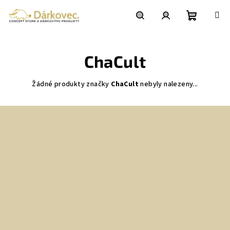
Přejít
na
obsah
Nákupní
Hledat
Přihlášení
ChaCult
košík
Žádné produkty značky
ChaCult
nebyly nalezeny...
Z
á
p
a
t
í