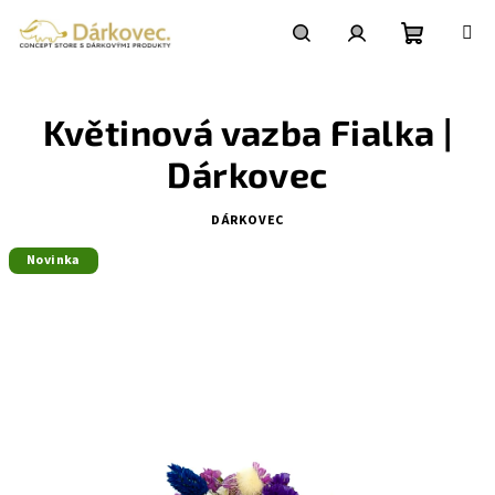
Přejít
na
obsah
Nákupní
Hledat
Přihlášení
Květinová vazba Fialka |
košík
Dárkovec
DÁRKOVEC
Novinka