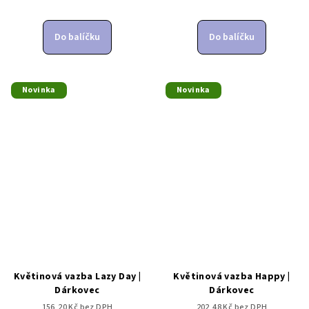
Do balíčku
Do balíčku
Novinka
Novinka
Květinová vazba Lazy Day |
Květinová vazba Happy |
Dárkovec
Dárkovec
156,20 Kč bez DPH
202,48 Kč bez DPH