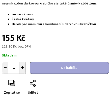
nejen každou dárkovou krabičku ale také úsměv každé ženy.
ručně vázáno
české květiny
dárek pro maminku s kombinací s dárkovou krabičkou
155 Kč
128,10 Kč bez DPH
Měrná
Skladem
cena:
−
+
Do balíčku
Zeptat se
Sdílet