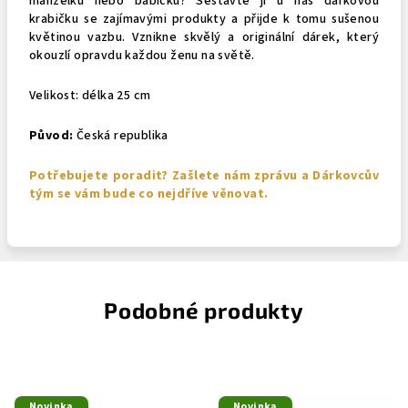
manželku nebo babičku? Sestavte ji u nás dárkovou
krabičku se zajímavými produkty a přijde k tomu sušenou
květinou vazbu. Vznikne skvělý a originální dárek, který
okouzlí opravdu každou ženu na světě.
Velikost: délka 25 cm
Původ:
Česká republika
Potřebujete poradit? Zašlete nám zprávu a Dárkovcův
tým se vám bude co nejdříve věnovat.
Podobné produkty
Novinka
Novinka