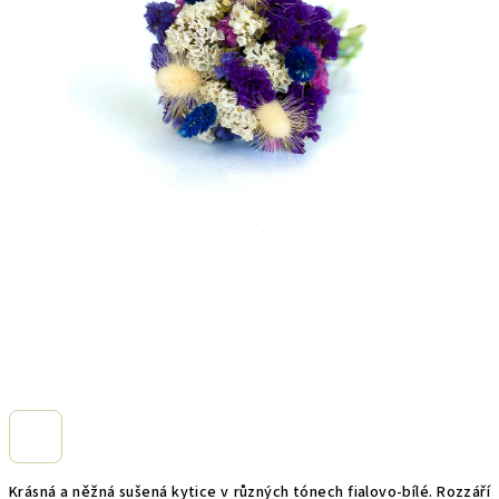
Krásná a něžná sušená kytice v různých tónech fialovo-bílé. Rozzáří