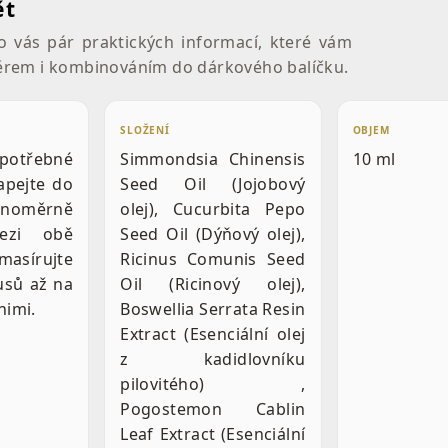
ět
o vás pár praktických informací, které vám
rem i kombinováním do dárkového balíčku.
SLOŽENÍ
OBJEM
třebné
Simmondsia Chinensis
10 ml
apejte do
Seed Oil (Jojobový
noměrně
olej), Cucurbita Pepo
mezi obě
Seed Oil (Dýňový olej),
asírujte
Ricinus Comunis Seed
usů až na
Oil (Ricinový olej),
nimi.
Boswellia Serrata Resin
Extract (Esenciální olej
z kadidlovníku
pilovitého) ,
Pogostemon Cablin
Leaf Extract (Esenciální