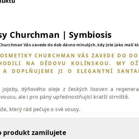
duktu
usy Churchman | Symbiosis
hurchman Vás zavede do dob dávno minulých, kdy jste jako malí klu
OSMETIKY CHURCHMAN VÁS ZAVEDE DO DOB
HODILI NA DĚDOVU KOLÍNSKOU. MY OŽ
 A DOPLŇUJEME JI O ELEGANTNÍ SANT
 jojoby, dýňového oleje z českých lisoven a regenera
vousu, ale i pro pány upřednostňující kratší strniště.
že, který rád pečuje o své vousy.
o produkt zamilujete