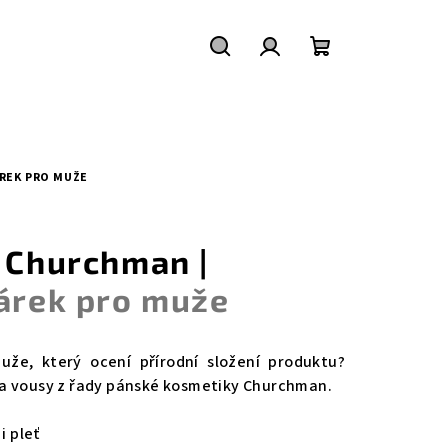
Hledat
Přihlášení
Nákupní
košík
ÁREK PRO MUŽE
y Churchman |
dárek pro muže
uže, který ocení přírodní složení produktu?
na vousy z řady pánské kosmetiky Churchman.
i pleť