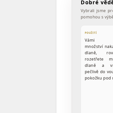
Dobré věd
Vybrali jsme pr
pomohou s výbě
POUŽITÍ
Vámi po
množství nak
dlaně, rov
rozetřete 
dlaně a vm
pečlivě do vo
pokožku pod 