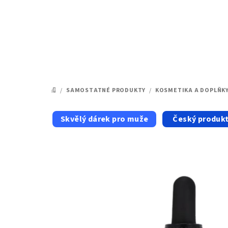
Přejít
na
obsah
/
SAMOSTATNÉ PRODUKTY
/
KOSMETIKA A DOPLŇK
DOMŮ
Skvělý dárek pro muže
Český produk