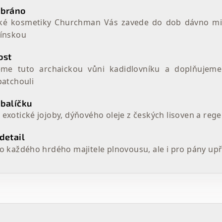
ybráno
é kosmetiky Churchman Vás zavede do dob dávno minul
ínskou
ost
eme tuto archaickou vůni kadidlovníku a doplňujeme 
patchouli
 balíčku
exotické jojoby, dýňového oleje z českých lisoven a rege
detail
o každého hrdého majitele plnovousu, ale i pro pány upře