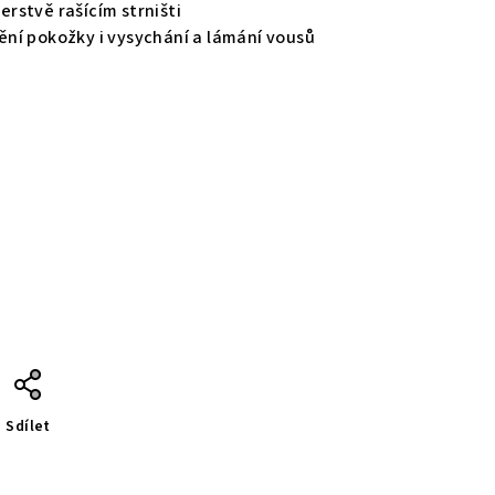
čerstvě rašícím strništi
ní pokožky i vysychání a lámání vousů
Sdílet