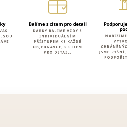
rky
Balíme s citem pro detail
Podporuje
po
VÁS
DÁRKY BALÍME VŽDY S
NABÍZÍM
 JSOU
INDIVIDUÁLNÍM
VYTV
NÁMI
PŘÍSTUPEM KE KAŽDÉ
CHRÁNĚNÝC
.
OBJEDNÁVCE, S CITEM
JSME PYŠNÍ,
PRO DETAIL.
PODPOŘIT.