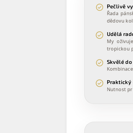
Pečlivě v
Řada pánsk
dědovu kol
Udělá rad
My oživuj
tropickou 
Skvělé do
Kombinace 
Praktický 
Nutnost pr